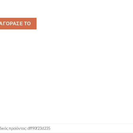
ΑΓΌΡΑΣΕ ΤΟ
ικός προϊόντος:
dff90f23d235