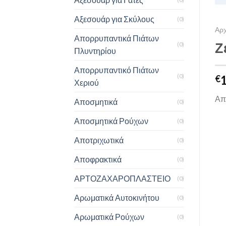
Αξεσουάρ για Σκύλους
(0)
Αρχ
Απορρυπαντικά Πιάτων
Ζ
(0)
Πλυντηρίου
Απορρυπαντικό Πιάτων
(0)
€
Χεριού
Από
Αποσμητικά
(0)
Αποσμητικά Ρούχων
(0)
Αποτριχωτικά
(0)
Αποφρακτικά
(0)
ΑΡΤΟΖΑΧΑΡΟΠΛΑΣΤΕΙΟ
(0)
Αρωματικά Αυτοκινήτου
(0)
Αρωματικά Ρούχων
(0)