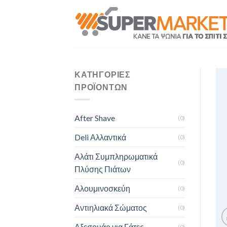
Skip
to
content
ΚΑΤΗΓΟΡΊΕΣ
ΠΡΟΪΌΝΤΩΝ
After Shave
(0)
Deli Αλλαντικά
(0)
Αλάτι Συμπληρωματικά
(0)
Πλύσης Πιάτων
Αλουμινοσκεύη
(0)
Αντιηλιακά Σώματος
(0)
Αξεσουάρ για Γάτες
(0)