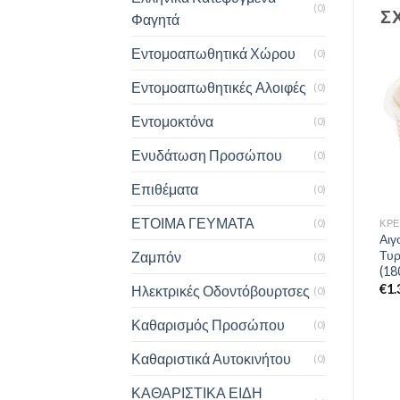
(0)
Σ
Φαγητά
Εντομοαπωθητικά Χώρου
(0)
Εντομοαπωθητικές Αλοιφές
(0)
Εντομοκτόνα
(0)
Ενυδάτωση Προσώπου
(0)
Επιθέματα
(0)
ΕΤΟΙΜΑ ΓΕΥΜΑΤΑ
(0)
ΚΡΈΜΕΣ & ΓΛΥΚΊΣΜΑΤΑ
ΚΡΈΜΕΣ & ΓΛΥΚΊΣΜΑΤΑ
ΚΡΈ
Arla Protein Πουτίγκα
Κρέμα Σοκολάτα Φάρμα
Αιγ
Σοκολάτα (200 g)
Κουκάκη (170 g)
Τυρ
Ζαμπόν
(0)
(18
€
1.98
€
1.30
€
1.
Ηλεκτρικές Οδοντόβουρτσες
(0)
Καθαρισμός Προσώπου
(0)
Καθαριστικά Αυτοκινήτου
(0)
ΚΑΘΑΡΙΣΤΙΚΑ ΕΙΔΗ