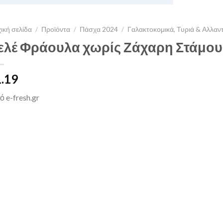
ική σελίδα
/
Προϊόντα
/
Πάσχα 2024
/
Γαλακτοκομικά, Τυριά & Αλλαν
ελέ Φράουλα χωρίς Ζάχαρη Στάμου 
1.19
 e-fresh.gr