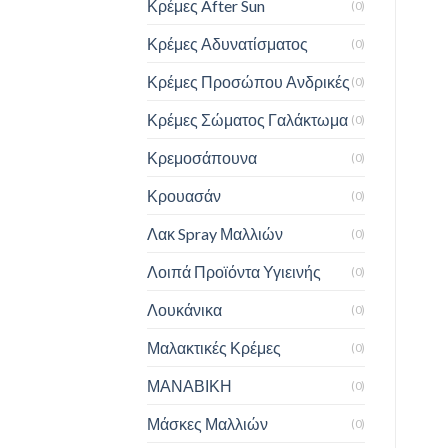
Κρέμες After Sun
(0)
Κρέμες Αδυνατίσματος
(0)
Κρέμες Προσώπου Ανδρικές
(0)
Κρέμες Σώματος Γαλάκτωμα
(0)
Κρεμοσάπουνα
(0)
Κρουασάν
(0)
Λακ Spray Μαλλιών
(0)
Λοιπά Προϊόντα Υγιεινής
(0)
Λουκάνικα
(0)
Μαλακτικές Κρέμες
(0)
ΜΑΝΑΒΙΚΗ
(0)
Μάσκες Μαλλιών
(0)