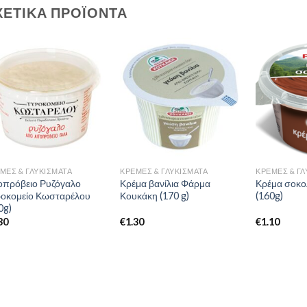
ΧΕΤΙΚΆ ΠΡΟΪΌΝΤΑ
ΜΕΣ & ΓΛΥΚΊΣΜΑΤΑ
ΚΡΈΜΕΣ & ΓΛΥΚΊΣΜΑΤΑ
ΚΡΈΜΕΣ & ΓΛ
οπρόβειο Ρυζόγαλο
Κρέμα βανίλια Φάρμα
Κρέμα σοκ
οκομείο Κωσταρέλου
Κουκάκη (170 g)
(160g)
0g)
30
€
1.30
€
1.10