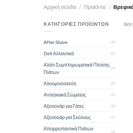
Αρχική σελίδα
/
Προϊόντα
/
Βρεφικά
ΚΑΤΗΓΟΡΊΕΣ ΠΡΟΪΌΝΤΩΝ
Δεν 
After Shave
(0)
Deli Αλλαντικά
(0)
Αλάτι Συμπληρωματικά Πλύσης
(0)
Πιάτων
Αλουμινοσκεύη
(0)
Αντιηλιακά Σώματος
(0)
Αξεσουάρ για Γάτες
(0)
Αξεσουάρ για Σκύλους
(0)
Απορρυπαντικά Πιάτων
(0)