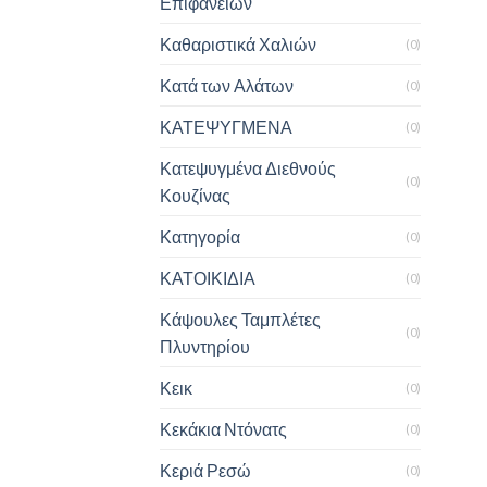
Επιφανειών
Καθαριστικά Χαλιών
(0)
Κατά των Αλάτων
(0)
ΚΑΤΕΨΥΓΜΕΝΑ
(0)
Κατεψυγμένα Διεθνούς
(0)
Κουζίνας
Κατηγορία
(0)
ΚΑΤΟΙΚΙΔΙΑ
(0)
Κάψουλες Ταμπλέτες
(0)
Πλυντηρίου
Κεικ
(0)
Κεκάκια Ντόνατς
(0)
Κεριά Ρεσώ
(0)