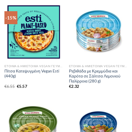
-15%
ΈΤΟΙΜΑ & ΗΜΙΈΤΟΙΜΑ VEGAN ΓΕΎΜΑΤΑ
ΈΤΟΙΜΑ & ΗΜΙΈΤΟΙΜΑ VEGAN ΓΕΎΜΑΤΑ
Πίτσα Κατεψυγμένη Vegan Esti
Ρεβιθάδα με Κρεμμύδια και
(440g)
Καρότα σε Σάλτσα Λεμονιού
Παλίρροια (280 g)
€
6.55
€
5.57
€
2.32