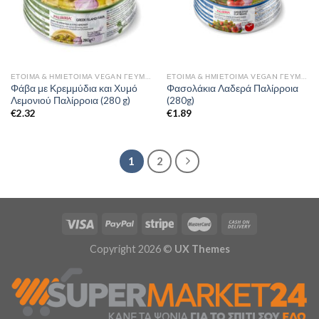
ΈΤΟΙΜΑ & ΗΜΙΈΤΟΙΜΑ VEGAN ΓΕΎΜΑΤΑ
ΈΤΟΙΜΑ & ΗΜΙΈΤΟΙΜΑ VEGAN ΓΕΎΜΑΤΑ
Φάβα με Κρεμμύδια και Χυμό
Φασολάκια Λαδερά Παλίρροια
Λεμονιού Παλίρροια (280 g)
(280g)
€
2.32
€
1.89
1
2
Copyright 2026 ©
UX Themes