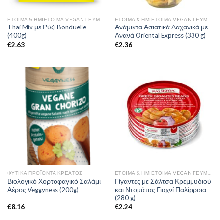
ΈΤΟΙΜΑ & ΗΜΙΈΤΟΙΜΑ VEGAN ΓΕΎΜΑΤΑ
ΈΤΟΙΜΑ & ΗΜΙΈΤΟΙΜΑ VEGAN ΓΕΎΜΑΤΑ
Thai Mix με Ρύζι Bonduelle
Ανάμικτα Ασιατικά Λαχανικά με
(400g)
Ανανά Oriental Express (330 g)
€
2.63
€
2.36
ΦΥΤΙΚΆ ΠΡΟΪΌΝΤΑ ΚΡΈΑΤΟΣ
ΈΤΟΙΜΑ & ΗΜΙΈΤΟΙΜΑ VEGAN ΓΕΎΜΑΤΑ
Βιολογικό Χορτοφαγικό Σαλάμι
Γίγαντες με Σάλτσα Κρεμμυδιού
Αέρος Veggyness (200g)
και Ντομάτας Γιαχνί Παλίρροια
(280 g)
€
8.16
€
2.24