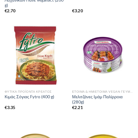
g)
€
2.70
€
3.20
ΦΥΤΙΚΆ ΠΡΟΪΌΝΤΑ ΚΡΈΑΤΟΣ
ΈΤΟΙΜΑ & ΗΜΙΈΤΟΙΜΑ VEGAN ΓΕΎΜΑΤΑ
Μελιτζάνες Ιμάμ Παλίρροια
Κιμάς Σόγιας Fytro (400 g)
(280g)
€
3.35
€
2.21