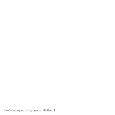
Κωδικός προϊόντος:
aaa9d90dbe91