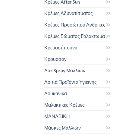
Κρέμες After Sun
(0)
Κρέμες Αδυνατίσματος
(0)
Κρέμες Προσώπου Ανδρικές
(0)
Κρέμες Σώματος Γαλάκτωμα
(0)
Κρεμοσάπουνα
(0)
Κρουασάν
(0)
Λακ Spray Μαλλιών
(0)
Λοιπά Προϊόντα Υγιεινής
(0)
Λουκάνικα
(0)
Μαλακτικές Κρέμες
(0)
ΜΑΝΑΒΙΚΗ
(0)
Μάσκες Μαλλιών
(0)