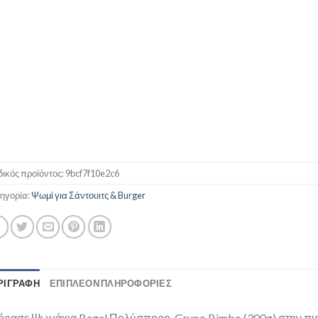
ικός προϊόντος:
9bcf7f10e2c6
ηγορία:
Ψωμί για Σάντουιτς & Burger
ΡΙΓΡΑΦΉ
ΕΠΙΠΛΈΟΝ ΠΛΗΡΟΦΟΡΊΕΣ
όρασε Ψωμάκια Bagel Πολύσπορο, Grupo Bimbo (300g) στην πιο 