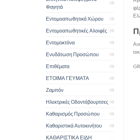
(0)
Φαγητά
φέρ
Ελ
Εντομοαπωθητικά Χώρου
(0)
Π
Εντομοαπωθητικές Αλοιφές
(0)
Εντομοκτόνα
(0)
Αν
οι
Ενυδάτωση Προσώπου
(0)
Επιθέματα
GR
(0)
ΕΤΟΙΜΑ ΓΕΥΜΑΤΑ
(0)
Ζαμπόν
(0)
Ηλεκτρικές Οδοντόβουρτσες
(0)
Καθαρισμός Προσώπου
(0)
Καθαριστικά Αυτοκινήτου
(0)
ΚΑΘΑΡΙΣΤΙΚΑ ΕΙΔΗ