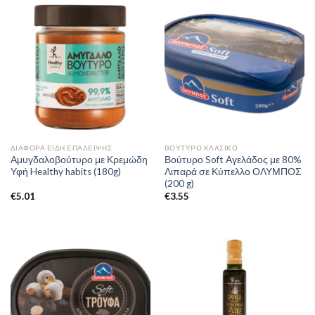
ΔΙΆΦΟΡΑ ΕΊΔΗ ΕΠΆΛΕΙΨΗΣ
ΒΟΎΤΥΡΟ ΚΛΑΣΙΚΌ
Αμυγδαλοβούτυρο με Κρεμώδη
Βούτυρο Soft Αγελάδος με 80%
Υφή Healthy habits (180g)
Λιπαρά σε Κύπελλο ΟΛΥΜΠΟΣ
(200 g)
€
5.01
€
3.55