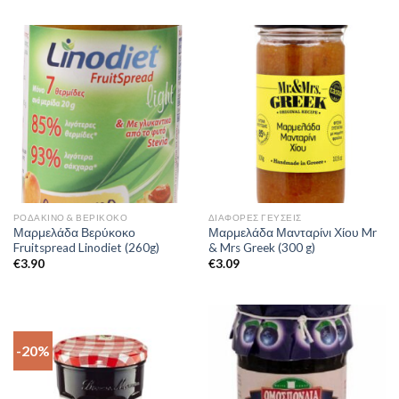
ΡΟΔΆΚΙΝΟ & ΒΕΡΊΚΟΚΟ
ΔΙΆΦΟΡΕΣ ΓΕΎΣΕΙΣ
Μαρμελάδα Βερύκοκο
Μαρμελάδα Μανταρίνι Χίου Mr
Fruitspread Linodiet (260g)
& Mrs Greek (300 g)
€
3.90
€
3.09
-20%