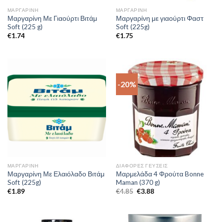
ΜΑΡΓΑΡΊΝΗ
ΜΑΡΓΑΡΊΝΗ
Μαργαρίνη Με Γιαούρτι Βιτάμ
Μαργαρίνη με γιαούρτι Φαστ
Soft (225 g)
Soft (225g)
€
1.74
€
1.75
-20%
ΜΑΡΓΑΡΊΝΗ
ΔΙΆΦΟΡΕΣ ΓΕΎΣΕΙΣ
Μαργαρίνη Με Ελαιόλαδο Βιτάμ
Μαρμελάδα 4 Φρούτα Bonne
Soft (225g)
Maman (370 g)
€
1.89
€
4.85
€
3.88