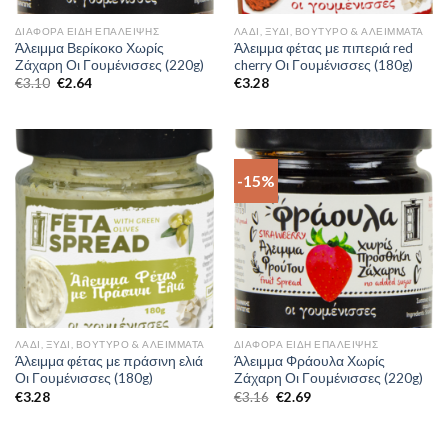
ΔΙΆΦΟΡΑ ΕΊΔΗ ΕΠΆΛΕΙΨΗΣ
ΛΆΔΙ, ΞΎΔΙ, ΒΟΎΤΥΡΟ & ΑΛΕΊΜΜΑΤΑ
Άλειμμα Βερίκοκο Χωρίς
Άλειμμα φέτας με πιπεριά red
Ζάχαρη Οι Γουμένισσες (220g)
cherry Οι Γουμένισσες (180g)
€
3.10
€
2.64
€
3.28
-15%
ΛΆΔΙ, ΞΎΔΙ, ΒΟΎΤΥΡΟ & ΑΛΕΊΜΜΑΤΑ
ΔΙΆΦΟΡΑ ΕΊΔΗ ΕΠΆΛΕΙΨΗΣ
Άλειμμα φέτας με πράσινη ελιά
Άλειμμα Φράουλα Χωρίς
Οι Γουμένισσες (180g)
Ζάχαρη Οι Γουμένισσες (220g)
€
3.28
€
3.16
€
2.69