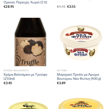
Ορεινές Περιοχές Χωριό (2 lt)
€
28.95
€
4.45
€
3.55
ΚΡΈΜΑ BALSAMICO
ΦΥΤΊΝΗ
Κρέμα Βαλσάμικο με Τρούφα
Μαγειρικό Προϊόν με Άρωμα
(250ml)
Βουτύρου Νέα Φυτίνη (400 g)
€
3.45
€
3.89