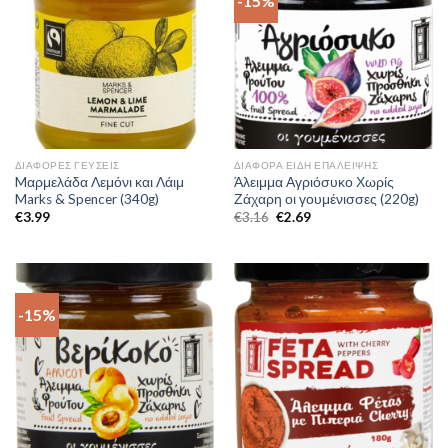
-15%
ΔΙΆΦΟΡΕΣ ΓΕΎΣΕΙΣ
ΔΙΆΦΟΡΑ ΕΊΔΗ ΕΠΆΛΕΙΨΗΣ
Mαρμελάδα Λεμόνι και Λάιμ
Άλειμμα Αγριόσυκο Χωρίς
Marks & Spencer (340g)
Ζάχαρη οι γουμένισσες (220g)
€
3.99
€
3.16
€
2.69
-15%