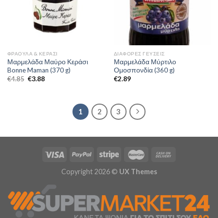
ΦΡΆΟΥΛΑ & ΚΕΡΆΣΙ
ΔΙΆΦΟΡΕΣ ΓΕΎΣΕΙΣ
Μαρμελάδα Μαύρο Κεράσι
Μαρμελάδα Μύρτιλο
Bonne Maman (370 g)
Ομοσπονδία (360 g)
€
4.85
€
3.88
€
2.89
1
2
3
Copyright 2026 ©
UX Themes