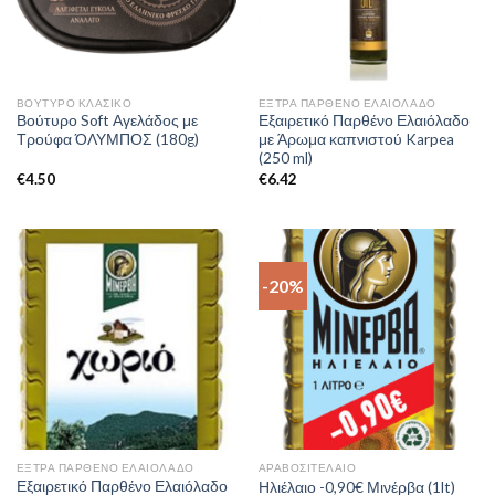
ΒΟΎΤΥΡΟ ΚΛΑΣΙΚΌ
ΈΞΤΡΑ ΠΑΡΘΈΝΟ ΕΛΑΙΌΛΑΔΟ
Βούτυρο Soft Αγελάδος με
Εξαιρετικό Παρθένο Ελαιόλαδο
Τρούφα ΌΛΥΜΠΟΣ (180g)
με Άρωμα καπνιστού Karpea
(250 ml)
€
4.50
€
6.42
-20%
ΈΞΤΡΑ ΠΑΡΘΈΝΟ ΕΛΑΙΌΛΑΔΟ
ΑΡΑΒΟΣΙΤΈΛΑΙΟ
Εξαιρετικό Παρθένο Ελαιόλαδο
Ηλιέλαιο -0,90€ Μινέρβα (1lt)