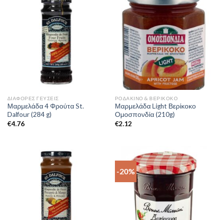
ΔΙΆΦΟΡΕΣ ΓΕΎΣΕΙΣ
ΡΟΔΆΚΙΝΟ & ΒΕΡΊΚΟΚΟ
Μαρμελάδα 4 Φρούτα St.
Μαρμελάδα Light Βερίκοκο
Dalfour (284 g)
Ομοσπονδία (210g)
€
4.76
€
2.12
-20%