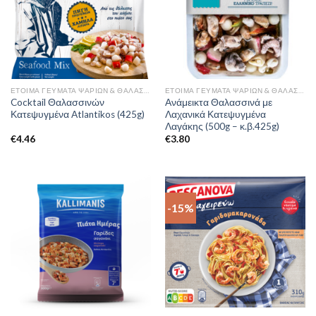
ΈΤΟΙΜΑ ΓΕΎΜΑΤΑ ΨΑΡΙΏΝ & ΘΑΛΑΣΣΙΝΏΝ
ΈΤΟΙΜΑ ΓΕΎΜΑΤΑ ΨΑΡΙΏΝ & ΘΑΛΑΣΣΙΝΏΝ
Cocktail Θαλασσινών
Ανάμεικτα Θαλασσινά με
Κατεψυγμένα Atlantikos (425g)
Λαχανικά Κατεψυγμένα
Λαγάκης (500g – κ.β.425g)
€
4.46
€
3.80
-15%