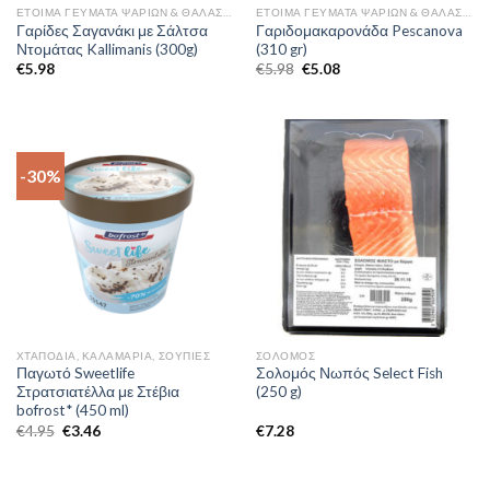
ΈΤΟΙΜΑ ΓΕΎΜΑΤΑ ΨΑΡΙΏΝ & ΘΑΛΑΣΣΙΝΏΝ
ΈΤΟΙΜΑ ΓΕΎΜΑΤΑ ΨΑΡΙΏΝ & ΘΑΛΑΣΣΙΝΏΝ
Γαρίδες Σαγανάκι με Σάλτσα
Γαριδομακαρονάδα Pescanova
Ντομάτας Kallimanis (300g)
(310 gr)
€
5.98
€
5.98
€
5.08
-30%
ΧΤΑΠΌΔΙΑ, ΚΑΛΑΜΆΡΙΑ, ΣΟΥΠΙΈΣ
ΣΟΛΟΜΌΣ
Παγωτό Sweetlife
Σολομός Νωπός Select Fish
Στρατσιατέλλα με Στέβια
(250 g)
bofrost* (450 ml)
€
4.95
€
3.46
€
7.28