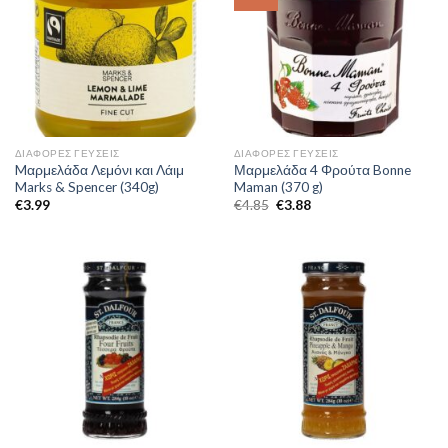
ΔΙΆΦΟΡΕΣ ΓΕΎΣΕΙΣ
ΔΙΆΦΟΡΕΣ ΓΕΎΣΕΙΣ
Mαρμελάδα Λεμόνι και Λάιμ
Μαρμελάδα 4 Φρούτα Bonne
Marks & Spencer (340g)
Maman (370 g)
€
3.99
€
4.85
€
3.88