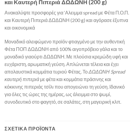
και Καυτερή Πιπεριά ΔΩΔΩΝΗ (200 g)
Ανακαλύψτε προσφορές για ‘Αλειμμα spread με Φέτα Π.Ο.Π.
και Καυτερή Πιπεριά ΔΩΔΩΝΗ (200 g) και αγόρασε έξυπνα
και οικονομικά
Μοναδικό αλειφώμενο προϊόν φτιαγμένο με την αυθεντική
Φέτα ΠΟΠ ΔΩΔΩΝΗ από 100% αιγοπρόβειο γάλα και το
μοναδικό γιαούρτι ΔΩΔΩΝΗ. Με πλούσια κρεμώδη υφή και
ευχάριστη, αρωματική γεύση. Απλώνεται τέλεια και έχει
απολαυστικά κομμάτια τυριού Φέτας. Το
ΔΩΔΩΝΗ
Spread
καυτερή πιπεριά
με φέτα και κομμάτια πράσινης και
κόκκινης πιπεριάς τσίλι που απογειώνει τη γεύση. Ιδανικό
για όλες τις ώρες της ημέρας, ως άλειμμα στο ψωμί,
συνοδευτικό στο φαγητό, σε σαλάτες, στη μαγειρική κλπ.
ΣΧΕΤΙΚΆ ΠΡΟΪΌΝΤΑ